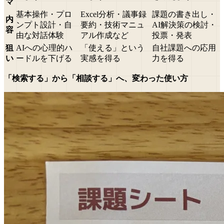
マ
基本操作・プロ
Excel分析・議事録
課題の書き出し・
内
ンプト設計・自
要約・技術マニュ
AI解決策の検討・
容
由な対話体験
アル作成など
投票・発表
狙
AIへの心理的ハ
「使える」という
自社課題への応用
い
ードルを下げる
実感を得る
力を得る
「検索する」から「相談する」へ、変わった使い方