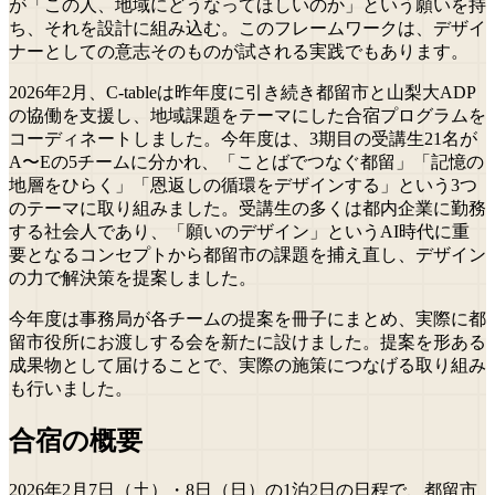
が「この人、地域にどうなってほしいのか」という願いを持
ち、それを設計に組み込む。このフレームワークは、デザイ
ナーとしての意志そのものが試される実践でもあります。
2026年2月、C-tableは昨年度に引き続き都留市と山梨大ADP
の協働を支援し、地域課題をテーマにした合宿プログラムを
コーディネートしました。今年度は、3期目の受講生21名が
A〜Eの5チームに分かれ、「ことばでつなぐ都留」「記憶の
地層をひらく」「恩返しの循環をデザインする」という3つ
のテーマに取り組みました。受講生の多くは都内企業に勤務
する社会人であり、「願いのデザイン」というAI時代に重
要となるコンセプトから都留市の課題を捕え直し、デザイン
の力で解決策を提案しました。
今年度は事務局が各チームの提案を冊子にまとめ、実際に都
留市役所にお渡しする会を新たに設けました。提案を形ある
成果物として届けることで、実際の施策につなげる取り組み
も行いました。
合宿の概要
2026年2月7日（土）・8日（日）の1泊2日の日程で、都留市