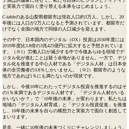
予測は評論家に任せて。私たち自身のビジョンとアイディア
と実装力で面白く塗り替える未来をはじめましょう。
C-tableのある山梨県都留市は現在人口約3万人。しかし、20
年後には人口が2万人になると予測されています。都留市だ
けでなく全国の地方で同様の人口減少を迎えます。
その中で、日本国内のデジタル（DX）投資は2030年度には
2019年度比3.8倍の3兆425億円に拡大すると予想されていま
す。（※1）労働人口が減少する中で今後あらゆる領域でデ
ジタル化が進むことは疑う余地がありません。一方で、デジ
タル化を推進する中心人材である「デジタル人材」は日本全
体の全労働者の3.8％しかいません。（※2）都留市のような
地方であれば1％にも満たないのが現状です。
しかし、今後10年にわたってデジタル投資を推進するのはそ
の1％未満であるデジタル人材です。「デジタル人材がいる
かいないか？」で「10年後の未来」が変わります。私たちは
地域の「デジタル人材育成」と「デジタル投資促進」を推進
し、10年後の未来を自らの構想力と実装力で面白く創造して
まいります。
是非、一緒に10年後の未来づくりにチャレンジしましょう。