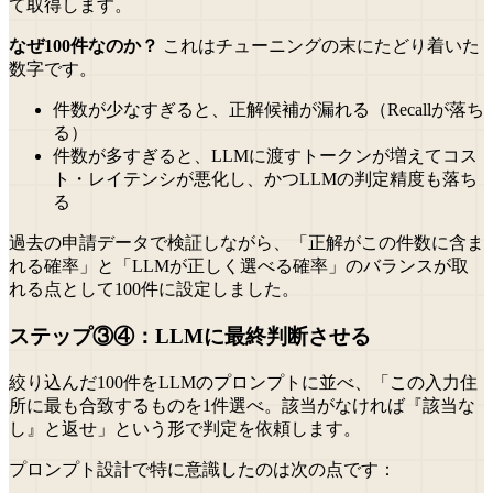
て取得します。
なぜ100件なのか？
これはチューニングの末にたどり着いた
数字です。
件数が少なすぎると、正解候補が漏れる（Recallが落ち
る）
件数が多すぎると、LLMに渡すトークンが増えてコス
ト・レイテンシが悪化し、かつLLMの判定精度も落ち
る
過去の申請データで検証しながら、「正解がこの件数に含ま
れる確率」と「LLMが正しく選べる確率」のバランスが取
れる点として100件に設定しました。
ステップ③④：LLMに最終判断させる
絞り込んだ100件をLLMのプロンプトに並べ、「この入力住
所に最も合致するものを1件選べ。該当がなければ『該当な
し』と返せ」という形で判定を依頼します。
プロンプト設計で特に意識したのは次の点です：