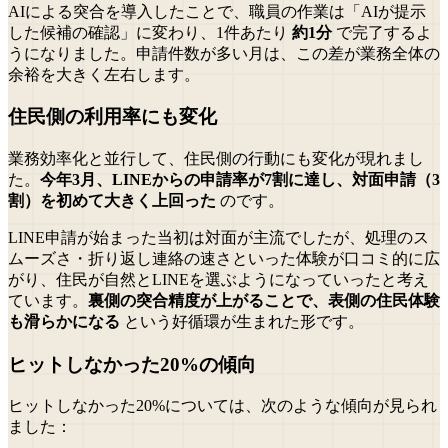
AIによる突合を導入したことで、職員の作業は「AIが提示
した候補の確認」に変わり、1件あたり
約1分
で完了するよ
うになりました。申請件数が多い月は、この差が業務全体の
余裕を大きく左右します。
住民側の利用率にも変化
業務効率化と並行して、住民側の行動にも変化が現れまし
た。
今年3月、LINEからの申請率が7割に達し、対面申請（3
割）を初めて大きく上回った
のです。
LINE申請が始まった当初は対面が主流でしたが、処理のス
ムーズさ・折り返し連絡の速さといった体験が口コミ的に広
がり、住民が自然とLINEを選ぶようになっていったと考え
ています。
裏側の突合精度が上がることで、表側の住民体験
も滑らかになる
という好循環が生まれた形です。
ヒットしなかった20%の傾向
ヒットしなかった20%については、次のような傾向が見られ
ました：