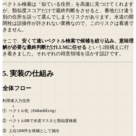
ベクトル検索は「似ている住所」を高速に見つけてくれます
が、類似度スコアだけで最終判断をさせると、番地だけ違う
別の住所を誤って選んでしまうリスクがあります。水道の開
閉栓は誤操作が許されない業務なので、このリスクは看過で
きません。
そこで、
安くて速いベクトル検索で候補を絞り込み、意味理
解が必要な最終判断だけLLMに任せる
という2段構えに行
き着きました。それぞれの得意領域を活かす設計です。
5. 実装の仕組み
全体フロー
利用者入力住所

    ↓

① ベクトル化（Embedding）

    ↓

② ベクトルDBで水道マスタと類似度検索

    ↓

③ 上位100件を候補として抽出

    ↓
