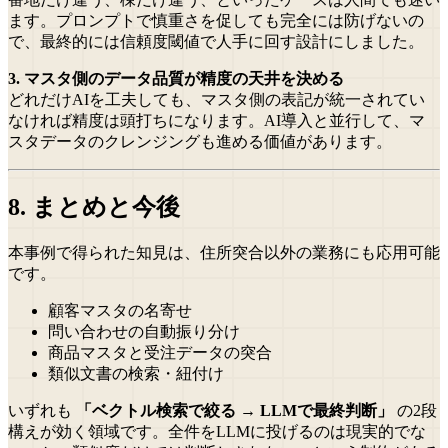
ます。プロンプトで慎重さを促しても完全には防げないの
で、最終的には信頼度閾値で人手に回す設計にしました。
3. マスタ側のデータ品質が精度の天井を決める
どれだけAIを工夫しても、マスタ側の表記が統一されてい
なければ精度は頭打ちになります。AI導入と並行して、マ
スタデータのクレンジングも進める価値があります。
8. まとめと今後
本事例で得られた知見は、住所突合以外の業務にも応用可能
です。
顧客マスタの名寄せ
問い合わせの自動振り分け
商品マスタと受注データの突合
類似文書の検索・紐付け
いずれも
「ベクトル検索で絞る → LLMで最終判断」
の2段
構えが効く領域です。全件をLLMに投げるのは現実的でな