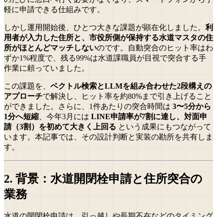
軽に申請できる仕組みです。
しかし運用開始後、ひとつ大きな課題が顕在化しました。
利
用者が入力した住所と、市役所側が保持する水道マスタの住
所がほとんどマッチしない
のです。自動突合のヒット率はわ
ずか1%程度で、残る99%は水道課職員が目視で突合する手
作業に頼っていました。
この課題を、
ベクトル検索とLLMを組み合わせた2段構えの
アプローチ
で解決し、ヒット率を約80%まで引き上げること
ができました。さらに、1件あたりの突合時間は
3〜5分から
1分へ短縮
、今年3月には
LINE申請率が7割に達し、対面申
請（3割）を初めて大きく上回る
という成果にもつながって
います。本記事では、その設計判断と実装の勘所を共有しま
す。
2. 背景：水道開閉栓申請と住所突合の
業務
水道の開閉栓申請は、引っ越しや長期不在などのタイミング