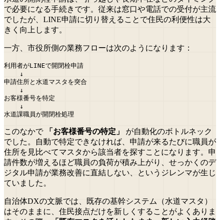
で必要になる手続きです。従来は窓口や電話での受付が主流
でしたが、LINE申請に切り替えることで住民の利便性は大
きく向上します。
一方、市役所側の業務フローは次のようになります：
利用者がLINEで開閉栓申請

    ↓

申請住所と水道マスタを突合

    ↓

お客様番号を特定

    ↓

このなかで
「お客様番号の特定」
が自動化のボトルネック
でした。自動で特定できなければ、申請が来るたびに職員が
住所を見比べてマスタから該当者を探すことになります。申
請件数が増えるほど職員の負荷が積み上がり、せっかくのデ
ジタル申請が業務改善に直結しない、というジレンマが生じ
ていました。
自治体DXの文脈では、既存の基幹システム（水道マスタ）
はそのままに、住民接点だけを新しくすることがよくありま