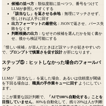
候補の並べ方
：類似度順に並べつつ、番号をつけて
LLMが参照しやすくする
「該当なし」を返させる余地
：無理にマッチさせず、
怪しければ人手に回す
出力フォーマットの厳密化
：JSONで返させ、パース失
敗をなくす
判断根拠の出力
：なぜその候補を選んだかを短く書か
せ、後から検証可能にする
「惜しい候補」が並んだときほど誤マッチが起きやすいの
で、
プロンプトで慎重さを促す設計
が肝になります。
ステップ⑤：ヒットしなかった場合のフォールバ
ック
LLMが「該当なし」を返した場合、あるいは信頼度が閾値
を下回る場合は、
職員の手作業キューに回す
ようにしてい
ます。
ここが重要な設計判断で、
「AIで100%自動化する」ことを
目指していません
。80%を自動化して、残り20%は人が判断