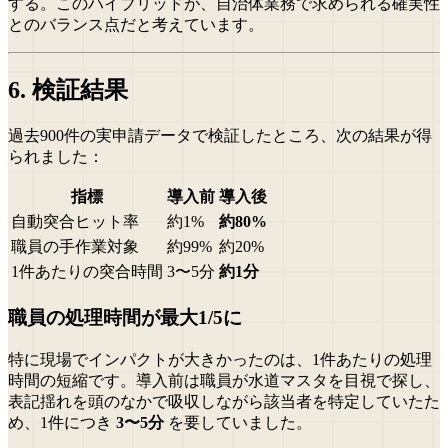
する。このハイブリッドが、自治体業務で求められる確実性
とのバランス点だと考えています。
6. 検証結果
過去900件の実申請データで検証したところ、次の結果が得
られました：
指標
導入前
導入後
自動突合ヒット率
約1%
約80%
職員の手作業対象
約99%
約20%
1件あたりの突合時間
3〜5分
約1分
職員の処理時間が最大1/5に
特に現場でインパクトが大きかったのは、1件あたりの処理
時間の短縮です。導入前は職員が水道マスタを目視で探し、
表記揺れを頭のなかで吸収しながら該当者を特定していたた
め、1件につき
3〜5分
を要していました。