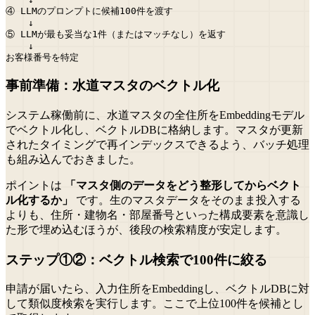
④ LLMのプロンプトに候補100件を渡す

    ↓

⑤ LLMが最も妥当な1件（またはマッチなし）を返す

    ↓

事前準備：水道マスタのベクトル化
システム稼働前に、水道マスタの全住所をEmbeddingモデル
でベクトル化し、ベクトルDBに格納します。マスタが更新
されたタイミングで再インデックスできるよう、バッチ処理
も組み込んでおきました。
ポイントは
「マスタ側のデータをどう整形してからベクト
ル化するか」
です。生のマスタデータをそのまま投入する
よりも、住所・建物名・部屋番号といった構成要素を意識し
た形で埋め込むほうが、後段の検索精度が安定します。
ステップ①②：ベクトル検索で100件に絞る
申請が届いたら、入力住所をEmbeddingし、ベクトルDBに対
して類似度検索を実行します。ここで上位100件を候補とし