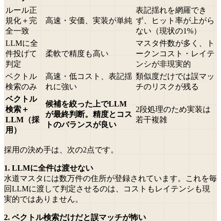
ルール正
表記揺れを網羅でき
規化＋完
高速・安価、実装が単純
ず、ヒット率が上がら
全一致
ない（現状の1%）
LLMに全
マスタ件数が多く、ト
件投げて
柔軟で精度も高い
ークンコスト・レイテ
判定
ンシが非現実的
ベクトル
高速・低コスト、表記揺
類似度だけでは誤マッ
検索のみ
れに強い
チのリスクが残る
ベクトル
候補を絞った上でLLM
検索＋
2段処理のため実装は
が最終判断。精度とコス
LLM（採
若干複雑
トのバランスが良い
用）
採用の決め手は、次の2点です。
1. LLMに全件は渡せない
水道マスタには数万件の住所が登録されています。これを毎
回LLMに渡して判定させるのは、コストもレイテンシも現
実的ではありません。
2. ベクトル検索だけだと誤マッチが怖い