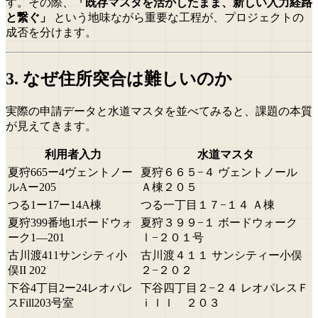
す。その際、
「既存マスタを活かしたまま、新しい入力経路
と繋ぐ」
という地味ながら重要な工程が、プロジェクトの
成否を分けます。
3. なぜ住所突合は難しいのか
実際の申請データと水道マスタを並べてみると、課題の本質
が見えてきます。
利用者入力
水道マスタ
夏狩665ー4ヴェントノー
夏狩６６５−４ ヴェントノール
ルAー205
Ａ棟２０５
つる1ー17ー14A棟
つる一丁目１７−１４ Ａ棟
夏狩399番地1ボードウォ
夏狩３９９−１ ボードウォーク
ーク1―201
Ⅰ−２０１号
古川渡411サンシティ小
古川渡４１１ サンシティー小俣
俣II 202
２−２０２
下谷4丁目2ー24レオパレ
下谷四丁目２−２４ レオパレスＦ
スFill203号室
ｉｌｌ ２０３